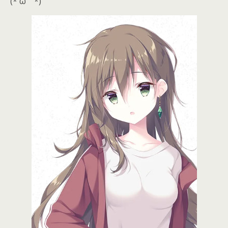
(*´ω｀*)