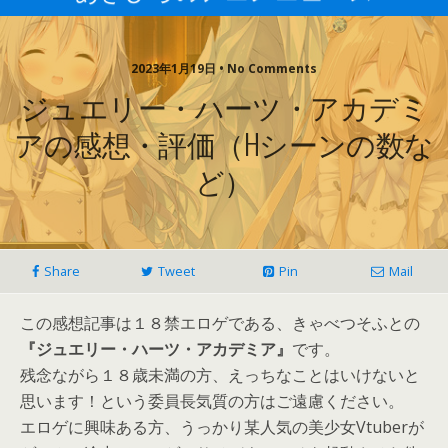
2023年1月19日 • No Comments
ジュエリー・ハーツ・アカデミ
アの感想・評価（Hシーンの数な
ど）
Share
Tweet
Pin
Mail
この感想記事は１８禁エロゲである、きゃべつそふとの
『ジュエリー・ハーツ・アカデミア』
です。
残念ながら１８歳未満の方、えっちなことはいけないと
思います！という委員長気質の方はご遠慮ください。
エロゲに興味ある方、うっかり某人気の美少女Vtuberが