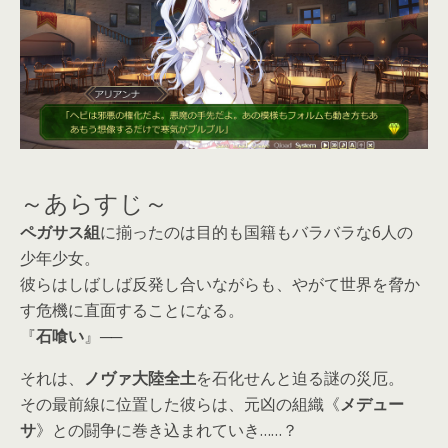
～あらすじ～
ペガサス組
に揃ったのは目的も国籍もバラバラな6人の
少年少女。
彼らはしばしば反発し合いながらも、やがて世界を脅か
す危機に直面することになる。
『
石喰い
』──
それは、
ノヴァ大陸全土
を石化せんと迫る謎の災厄。
その最前線に位置した彼らは、元凶の組織《
メデュー
サ
》との闘争に巻き込まれていき……？