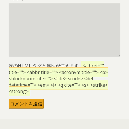
次の
HTML
タグと属性が使えます:
<a href=""
title=""> <abbr title=""> <acronym title=""> <b>
<blockquote cite=""> <cite> <code> <del
datetime=""> <em> <i> <q cite=""> <s> <strike>
<strong>