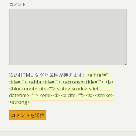
コメント
次の
HTML
タグと属性が使えます:
<a href=""
title=""> <abbr title=""> <acronym title=""> <b>
<blockquote cite=""> <cite> <code> <del
datetime=""> <em> <i> <q cite=""> <s> <strike>
<strong>