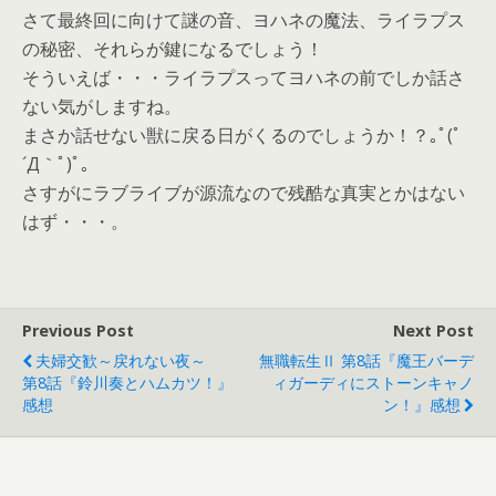
さて最終回に向けて謎の音、ヨハネの魔法、ライラプス
の秘密、それらが鍵になるでしょう！
そういえば・・・ライラプスってヨハネの前でしか話さ
ない気がしますね。
まさか話せない獣に戻る日がくるのでしょうか！？｡ﾟ(ﾟ
´Д｀ﾟ)ﾟ｡
さすがにラブライブが源流なので残酷な真実とかはない
はず・・・。
Previous Post
Next Post
夫婦交歓～戻れない夜～
無職転生Ⅱ 第8話『魔王バーデ
第8話『鈴川奏とハムカツ！』
ィガーディにストーンキャノ
感想
ン！』感想