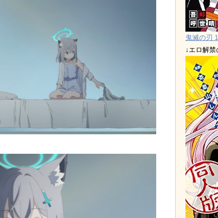
鬼滅の刃 1
↓エロ解