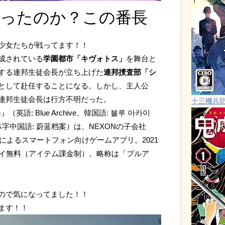
ったのか？この番長
少女たちが戦ってます！！
成されている
学園都市「キヴォトス」
を舞台と
する連邦生徒会長が立ち上げた
連邦捜査部「シ
として赴任することになる。しかし、主人公
連邦生徒会長は行方不明だった。
十三機兵
-』（英語: Blue Archive、韓国語: 블루 아카이
字中国語: 蔚蓝档案）は、NEXONの子会社
によるスマートフォン向けゲームアプリ。2021
レイ無料（アイテム課金制）。略称は「ブルア
ので気になってました！！
ます！！