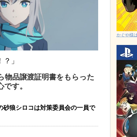
かぐや様は告
！？」
ら物品譲渡証明書をもらった
心です。
の砂狼シロコは対策委員会の一員で