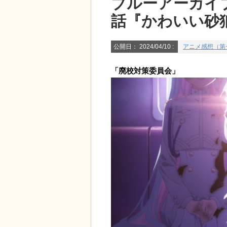
ブルーアーカイブ T
話『かわいい砂
公開日：
2024/04/10
:
アニメ感想（第
「廃校対策委員会」