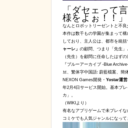
「ダセェって言
様をよぉ！！」
なんとロボットリーゼントと不良
本作は数千もの学園が集まって構
しており、主人公は、都市を統括
ャーレ」
の顧問、つまり「先生」
（先生）を顧問に任命したはずの
『ブルーアーカイブ -Blue Archive
브、繁体字中国語: 蔚藍檔案、簡体
NEXON Games開発・
Yostar運営
年2月4日サービス開始。基本プ
カ」。
（WIKIより）
有名なアプリゲームで未プレイな
コミケでも人気ジャンルになって