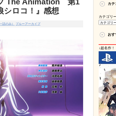
he Animation 第1
カテ
狼シロコ！』感想
カテゴリ
一話のみ）
ブルーアーカイブ
おす
↓超名作！