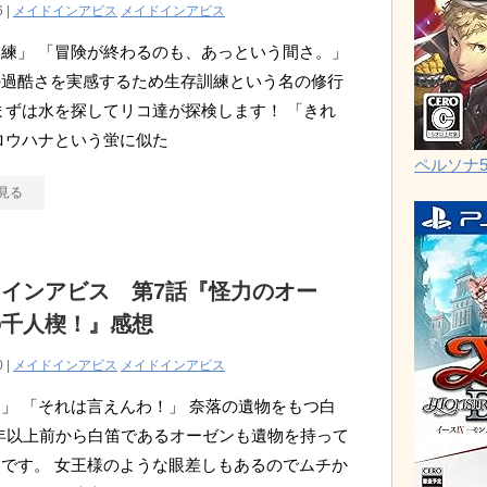
6 |
メイドインアビス
メイドインアビス
練」 「冒険が終わるのも、あっという間さ。」
の過酷さを実感するため生存訓練という名の修行
まずは水を探してリコ達が探検します！ 「きれ
ロウハナという蛍に似た
ペルソナ
見る
インアビス 第7話『怪力のオー
の千人楔！』感想
0 |
メイドインアビス
メイドインアビス
」 「それは言えんわ！」 奈落の遺物をもつ白
0年以上前から白笛であるオーゼンも遺物を持って
です。 女王様のような眼差しもあるのでムチか