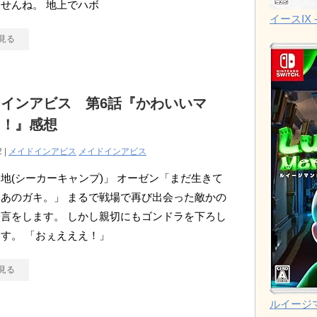
せんね。 地上でハボ
イースIX -
見る
インアビス 第6話『かわいいマ
ク！』感想
2 |
メイドインアビス
メイドインアビス
地(シーカーキャンプ)」 オーゼン「まだ生きて
あのガキ。」 まるで戦場で再び出会った敵かの
言をします。 しかし親切にもゴンドラを下ろし
す。 「おぇえええ！」
見る
ルイージ