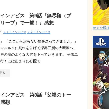
インアビス 第9話『無尽槌（ブ
ズリーブ）で一撃！』感想
かぐや様は告
2 |
メイドインアビス
メイドインアビス
」 「ここから戻らない旅を送ってきました。」
いマルルクに別れを告げて深界三層の大断層へ。
戸の底のような大穴を下っていきます。 子供二
で行くにはあまりに心配で
見る
インアビス 第8話『父親のトー
』感想