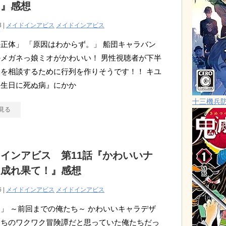
！』感想
3 |
メイドインアビス
メイドインアビス
正体」 「原因はわからず。」 船団キャラバン
メガネっ娘ミオがかわいい！ 男性視聴者が下半
を相談するために行列を作りそうです！！ キユ
誕生日に死ぬ病』にかか
十三機兵
見る
インアビス 第11話『かわいいナ
は成れ果て！』感想
6 |
メイドインアビス
メイドインアビス
」 ～前回までの俺たち～ かわいいキャラデザ
たちのワクワク冒険譚だと思っていた俺たちだっ