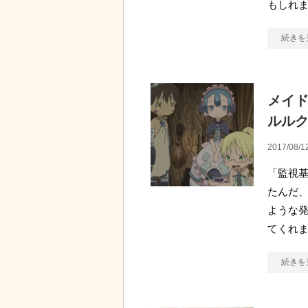
もしれま
続きを
メイド
ルル
2017/08/1
「監視基
たんだ、
ような発
てくれま
続きを