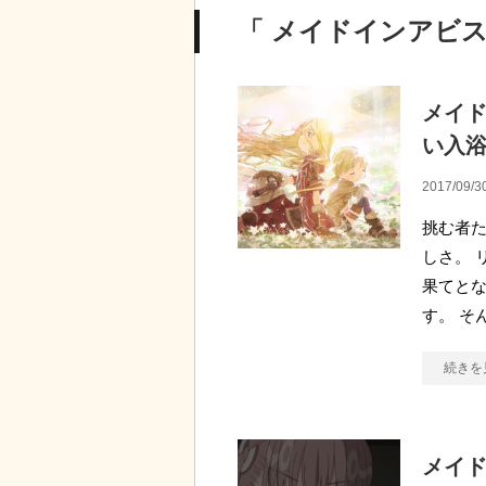
「 メイドインアビス
メイド
い入
2017/09/3
挑む者た
しさ。 
果てとな
す。 そ
続きを
メイド