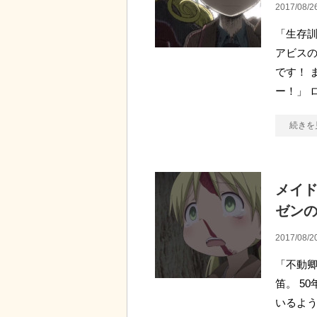
2017/08/2
「生存訓
アビス
です！ 
ー！」 
続きを
メイド
ゼン
2017/08/2
「不動卿
笛。 5
いるよう