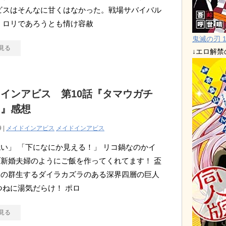
ビスはそんなに甘くはなかった。戦場サバイバル
 ロリであろうとも情け容赦
鬼滅の刃 1
見る
↓エロ解
インアビス 第10話『タマウガチ
！』感想
9 |
メイドインアビス
メイドインアビス
い」 「下になにか見える！」 リコ鍋なのかイ
新婚夫婦のようにご飯を作ってくれてます！ 盃
ちの群生するダイラカズラのある深界四層の巨人
つねに湯気だらけ！ ポロ
見る