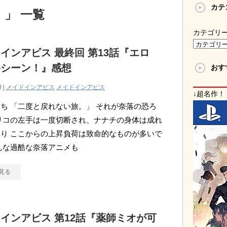
カテ
 」 一覧
カテゴリ
インアビス 最終回 第13話『エロ
浴シーン！』感想
おす
0 |
メイドインアビス
メイドインアビス
↓超名作！
ち 「二度と戻れない旅。」 それが奈落の恐ろ
リコの左手は一度切断され、ナナチの身体は成れ
り ここからの上昇負荷は致命的なものが多いで
んな過酷な奈落アニメも
見る
インアビス 第12話『薬師ミオが可