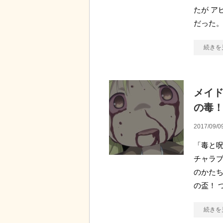
たが ア
だった。
続きを
メイド
の毒
2017/09/0
「毒と呪
チャラブ
のかた
の盃！ 
続きを