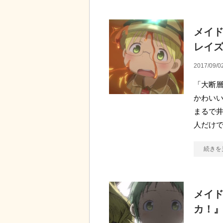
メイド
レイ
2017/09/0
「大断層
かわい
まるで井
人だけ
続きを
メイド
カ！