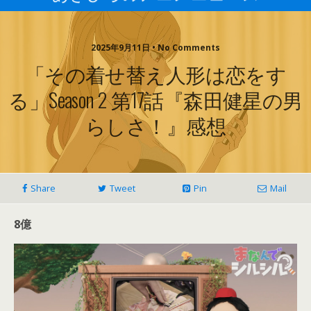
2025年9月11日 • No Comments
「その着せ替え人形は恋をす
る」Season 2 第17話『森田健星の男
らしさ！』感想
Share
Tweet
Pin
Mail
8億