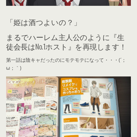
「姫は酒つよいの？」
まるでハーレム主人公のように『生
徒会長はNo.1ホスト』を再現します！
第一話は陰キャだったのにモテモテになって・・・(´；
ω；｀)