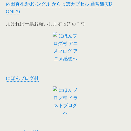
内田真礼3rdシングル からっぽカプセル 通常盤(CD
ONLY)
よければ一票お願いしますっ(*´ω｀*)
にほんブログ村