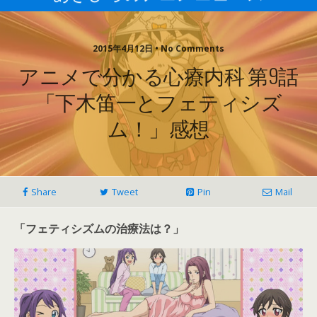
2015年4月12日 • No Comments
アニメで分かる心療内科 第9話
「下木笛一とフェティシズ
ム！」感想
Share
Tweet
Pin
Mail
「フェティシズムの治療法は？」