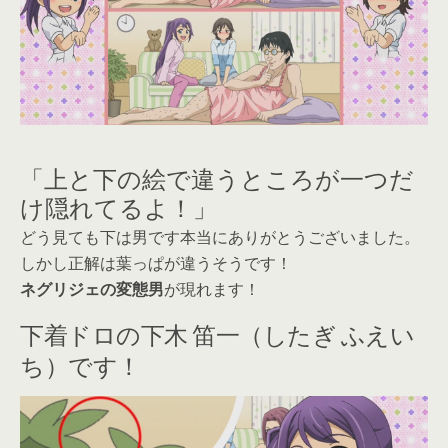
「上と下の絵で違うところが一つだ
け隠れてるよ！」
どう見ても下は男です本当にありがとうございました。
しかし正解は葉っぱが違うそうです！
ネグリジェの変態男
が現れます！
下着ドロの下木 笛一（したぎ ふえい
ち）です！