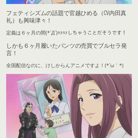
フェティシズムの話題で官越ひめる（CV内田真
礼）も興味津々！
定義は６ヶ月の間(*´Д`)ﾊｧﾊｧしちゃうことだそうです！
しかも６ヶ月履いたパンツの売買でブルセラ発
言！
全国配信なのに、けしからんアニメですよ！(*´ω｀*)