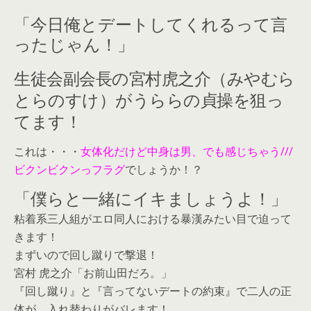
「今日俺とデートしてくれるって言
ったじゃん！」
生徒会副会長の宮村虎之介（みやむら
とらのすけ）がうららの貞操を狙っ
てます！
これは・・・
女体化だけど中身は男、でも感じちゃう///
ビクンビクンっフラグ
でしょうか！？
「僕らと一緒にイキましょうよ！」
粘着系三人組がエロ同人における暴漢みたい目で迫って
きます！
まずいので回し蹴りで撃退！
宮村 虎之介「お前山田だろ。」
『回し蹴り』と『言ってないデートの約束』で二人の正
体が、入れ替わりがバレます！