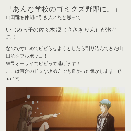
「あんな学校のゴミクズ野郎に。」
山田竜を仲間に引き入れたと思って
いじめっ子の佐々木 凜（ささき りん）が激お
こ！
なので寸止めでビビらせようとしたら割り込んできた山
田竜をフルボッコ！
結果オーライでビビって逃げます！
ここは百合のドＳな攻め方でも良かった気がします！(*
´ω｀*)