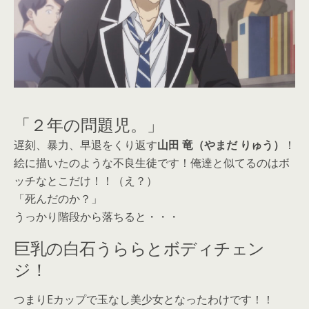
「２年の問題児。」
遅刻、暴力、早退をくり返す
山田 竜（やまだ りゅう）
！
絵に描いたのような不良生徒です！俺達と似てるのはボ
ッチなとこだけ！！（え？）
「死んだのか？」
うっかり階段から落ちると・・・
巨乳の白石うららとボディチェン
ジ！
つまりEカップで玉なし美少女となったわけです！！