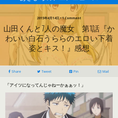
2015年4月14日 • 1 Comment
山田くんと7人の魔女 第1話『か
わいい白石うららのエロい下着
姿とキス！』感想
Share
Tweet
Pin
Mail
「アイツになってんじゃねーかぁぁッ！」