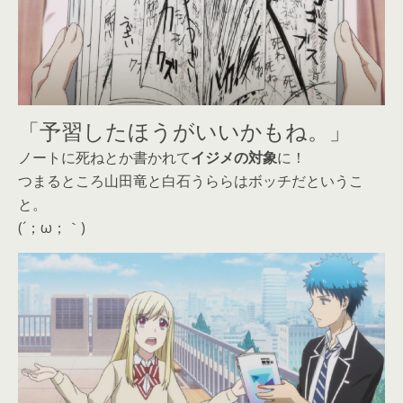
「予習したほうがいいかもね。」
ノートに死ねとか書かれて
イジメの対象
に！
つまるところ山田竜と白石うららはボッチだというこ
と。
(´；ω；｀)