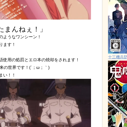
たまんねぇ！」
のようなワンシーン！
ります！
十三機兵
語使用の処罰とエロ本の焼却をされます！
の世界です！(´；ω；｀)
まい！！