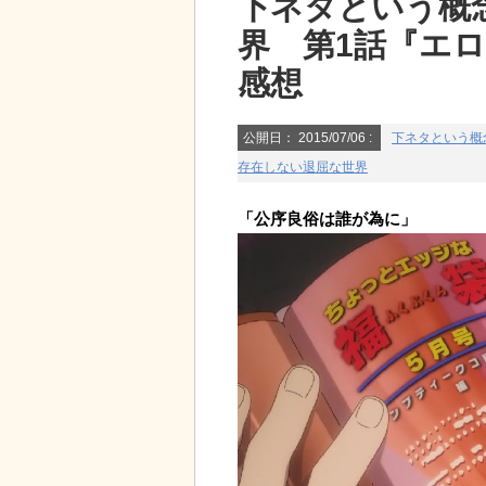
下ネタという概
界 第1話『エ
感想
公開日：
2015/07/06
:
下ネタという概
存在しない退屈な世界
「公序良俗は誰が為に」