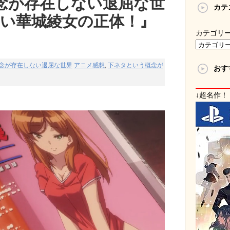
念が存在しない退屈な世
カテ
ロい華城綾女の正体！』
カテゴリ
念が存在しない退屈な世界
アニメ感想
,
下ネタという概念が
おす
↓超名作！