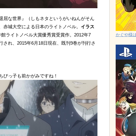
退屈な世界』（しもネタというがいねんがそん
、赤城大空による日本のライトノベル。
イラス
館ライトノベル大賞優秀賞受賞作。2012年7
かぐや様は告
され、2015年6月18日現在、既刊9巻が刊行さ
ちびっ子も前かがみですね！