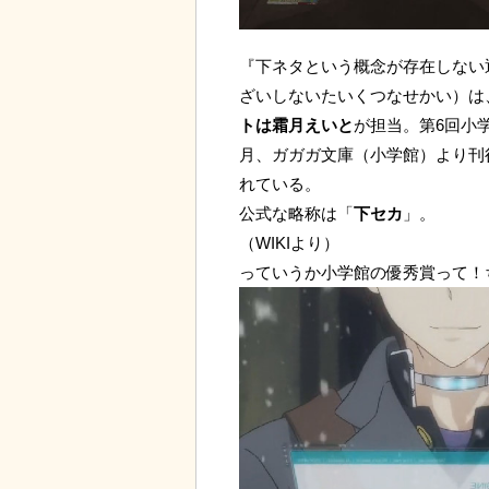
『下ネタという概念が存在しない
ざいしないたいくつなせかい）は
トは霜月えいと
が担当。第6回小学
月、ガガガ文庫（小学館）より刊行
れている。
公式な略称は「
下セカ
」。
（WIKIより）
っていうか小学館の優秀賞って！