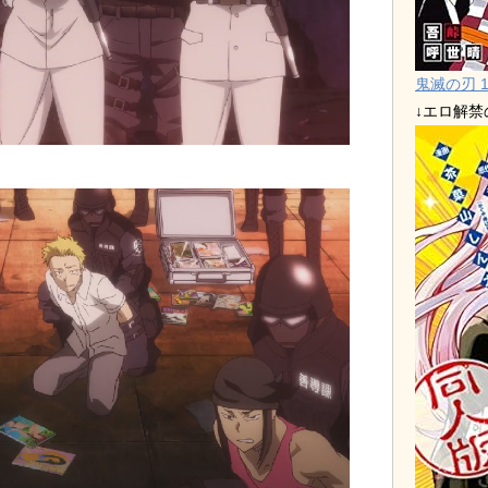
鬼滅の刃 1
↓エロ解