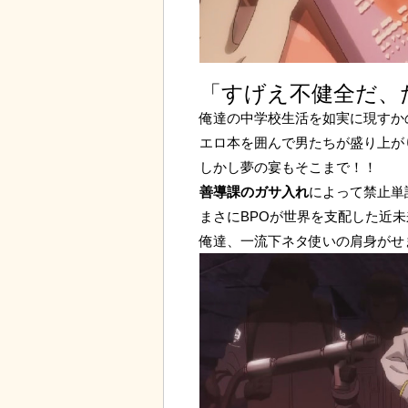
「すげえ不健全だ、
俺達の中学校生活を如実に現すか
エロ本を囲んで男たちが盛り上が
しかし夢の宴もそこまで！！
善導課のガサ入れ
によって禁止単
まさにBPOが世界を支配した近未来
俺達、一流下ネタ使いの肩身がせ