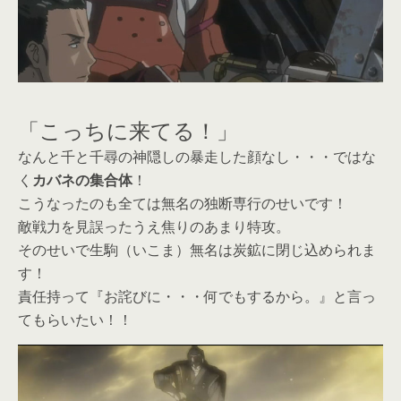
「こっちに来てる！」
なんと千と千尋の神隠しの暴走した顔なし・・・ではな
く
カバネの集合体
！
こうなったのも全ては無名の独断専行のせいです！
敵戦力を見誤ったうえ焦りのあまり特攻。
そのせいで生駒（いこま）無名は炭鉱に閉じ込められま
す！
責任持って『お詫びに・・・何でもするから。』と言っ
てもらいたい！！