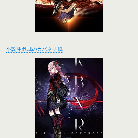
小説 甲鉄城のカバネリ 暁