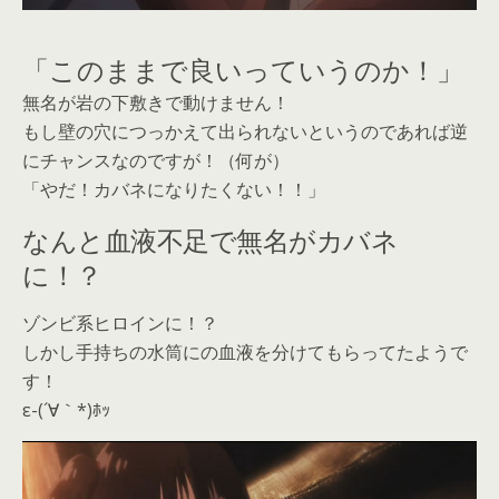
「このままで良いっていうのか！」
無名が岩の下敷きで動けません！
もし壁の穴につっかえて出られないというのであれば逆
にチャンスなのですが！（何が）
「やだ！カバネになりたくない！！」
なんと血液不足で無名がカバネ
に！？
ゾンビ系ヒロインに！？
しかし手持ちの水筒にの血液を分けてもらってたようで
す！
ε-(´∀｀*)ﾎｯ