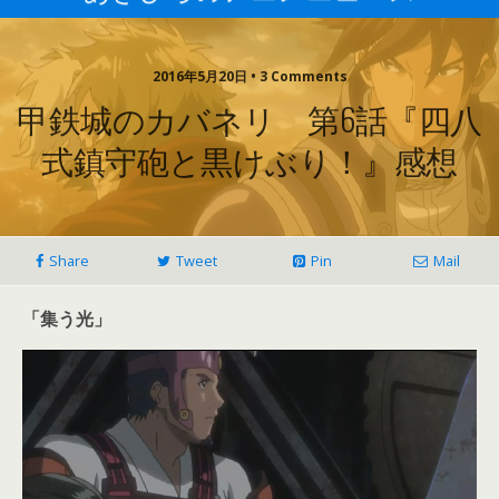
2016年5月20日 • 3 Comments
甲鉄城のカバネリ 第6話『四八
式鎮守砲と黒けぶり！』感想
Share
Tweet
Pin
Mail
「集う光」