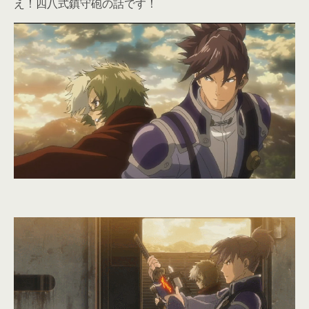
え！四八式鎮守砲の話です！