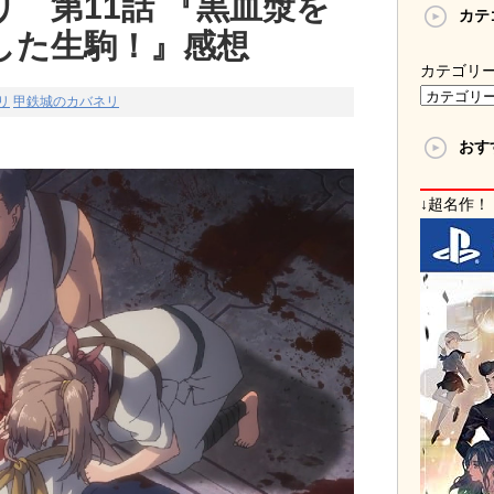
 第11話 『黒血漿を
カテ
した生駒！』感想
カテゴリ
リ
甲鉄城のカバネリ
おす
↓超名作！