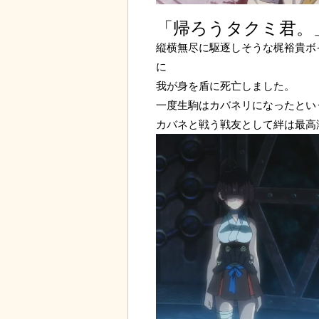
「帰ろうタクミ君。
縦横無尽に駆逐しそうな梶裕貴ボ
に
我が身を盾に死亡しました。
一度生駒はカバネリになったとい
カバネと戦う戦友として絆は最高潮