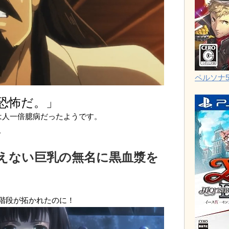
ペルソナ
恐怖だ。」
は人一倍臆病だったようです。
。
えない巨乳の無名に黒血漿を
階段が拓かれたのに！