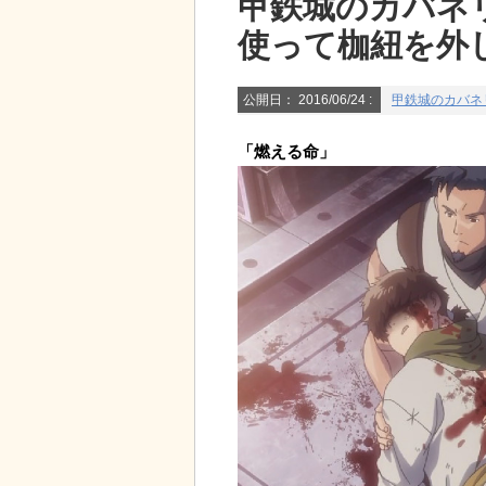
甲鉄城のカバネリ
使って枷紐を外
公開日：
2016/06/24
:
甲鉄城のカバネ
「燃える命」