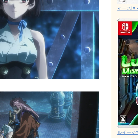
イースIX -
ルイージ