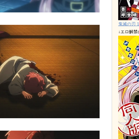
鬼滅の刃 1
↓エロ解