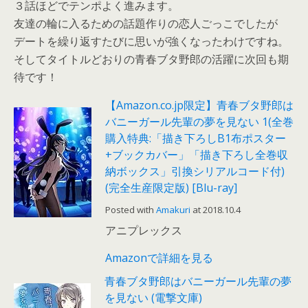
３話ほどでテンポよく進みます。
友達の輪に入るための話題作りの恋人ごっこでしたが
デートを繰り返すたびに思いが強くなったわけですね。
そしてタイトルどおりの青春ブタ野郎の活躍に次回も期
待です！
【Amazon.co.jp限定】青春ブタ野郎は
バニーガール先輩の夢を見ない 1(全巻
購入特典:「描き下ろしB1布ポスター
+ブックカバー」「描き下ろし全巻収
納ボックス」引換シリアルコード付)
(完全生産限定版) [Blu-ray]
Posted with
Amakuri
at 2018.10.4
アニプレックス
Amazonで詳細を見る
青春ブタ野郎はバニーガール先輩の夢
を見ない (電撃文庫)