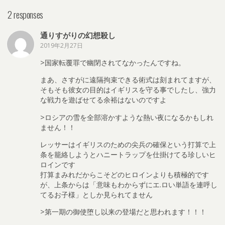
2 responses
通りすがりの幻想殺し
2019年2月27日
>国家転覆罪で幽閉されてなかったんですね。
まあ、さすがに遠隔拘束できる術式は刻まれてますが、
そもそも彼女の目的はイギリスを守る事でしたし、強力
な戦力を遊ばせてる余裕はないのですよ
>ロシアの雪を全部溶かすような熱い夜になるかもしれ
ません！！
レッサーはイギリスのための尖兵の確保という打算で上
条を籠絡しようとハニートラップを仕掛けてる珍しいヒ
ロインです
打算まみれだからこそどのヒロインよりも積極的です
が、上条からは「意味もわからずにエ.ロい単語を連呼し
てるお子様」としか見られてません
>第一期の御使堕し以来の登場だと思われます！！！