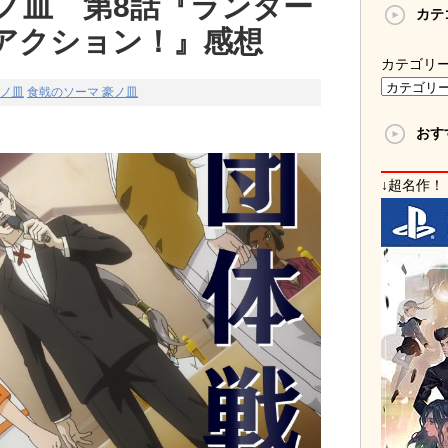
ノ皿 第8話『ランター
カテ
アクション！』感想
カテゴリ
豪ノ皿
食戟のソーマ 豪ノ皿
おす
↓超名作！