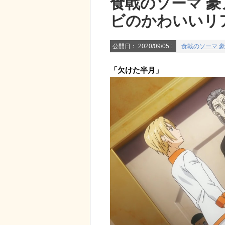
食戟のソーマ 豪
ビのかわいいリ
公開日：
2020/09/05
:
食戟のソーマ 
「欠けた半月」