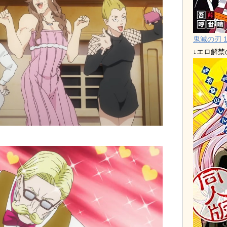
鬼滅の刃 1
↓エロ解