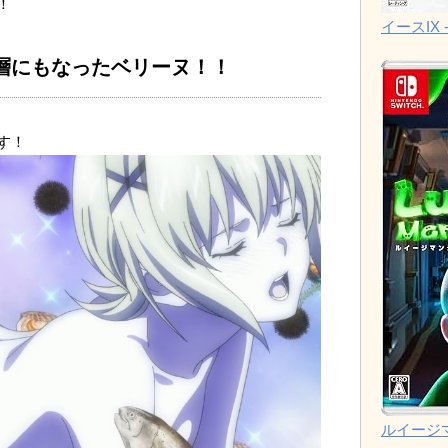
！
イースIX -
層にもなったベリーヌ！！
す！
ルイージ