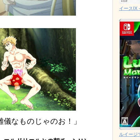
イースIX -
難儀なものじゃのお！」
ルイージ