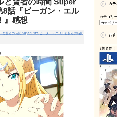
と賢者の時間 Super
カテ
期) 第8話『ビーガン・エル
カテゴリ
！』感想
賢者の時間 Super Extra
ピーター・グリルと賢者の時間
おす
↓超名作！
」