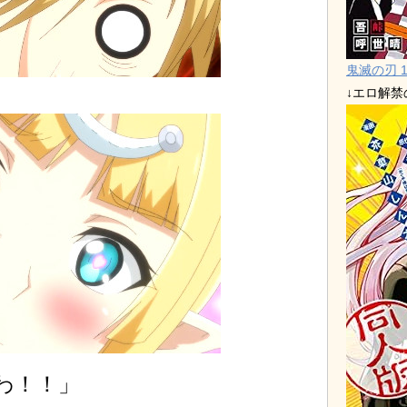
鬼滅の刃 1
↓エロ解
わ！！」