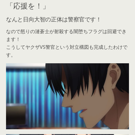
「応援を！」
なんと日向大智の正体は警察官です！
なので怒りの漣蒼士が射殺する闇堕ちフラグは回避でき
ます！
こうしてヤクザVS警官という対立構図も完成したわけで
す。