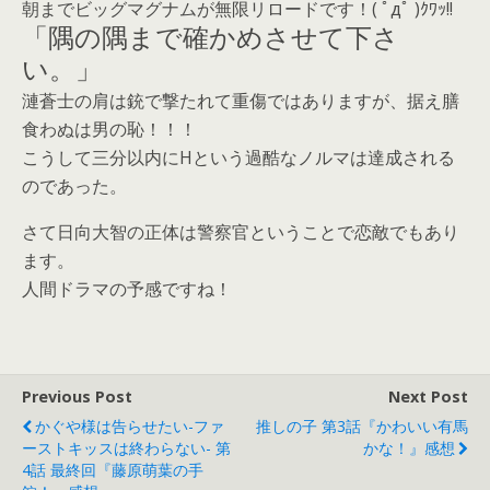
朝までビッグマグナムが無限リロードです！( ﾟдﾟ )ｸﾜｯ!!
「隅の隅まで確かめさせて下さ
い。」
漣蒼士の肩は銃で撃たれて重傷ではありますが、据え膳
食わぬは男の恥！！！
こうして三分以内にHという過酷なノルマは達成される
のであった。
さて日向大智の正体は警察官ということで恋敵でもあり
ます。
人間ドラマの予感ですね！
Previous Post
Next Post
かぐや様は告らせたい-ファ
推しの子 第3話『かわいい有馬
ーストキッスは終わらない- 第
かな！』感想
4話 最終回『藤原萌葉の手