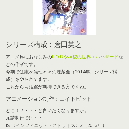
シリーズ構成：倉田英之
アニメ界におなじみの
R.O.Dや神秘の世界エルハザード
な
どの作者です。
今期では龍ヶ嬢七々々の埋蔵金（2014年、シリーズ構
成）をやられてます。
これからも活躍が期待できる方ですね。
アニメーション制作：エイトビット
どこ！？・・・と言いたくなりますが。
元請制作では・・・
IS 〈インフィニット・ストラトス〉2（2013年）