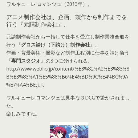
ワルキューレ ロマンツェ（2013年）。
アニメ制作会社は、企画、製作から制作までを
行う『元請制作会社』、
元請制作会社から一括して仕事を受注し制作業務全般を
行う『
グロス請け（下請け）制作会社
』、
作画・背景美術・撮影など制作工程別に仕事を請け負う
『
専門スタジオ
』の3つに分けられる。
http://www.weblio.jp/content/%E3%82%A2%E3%83%8
B%E3%83%A1%E5%88%B6%E4%BD%9C%E4%BC%9A
%E7%A4%BEより
ワルキューレロマンツェは見事な３DCGで驚かされまし
た。
楽しみですね。