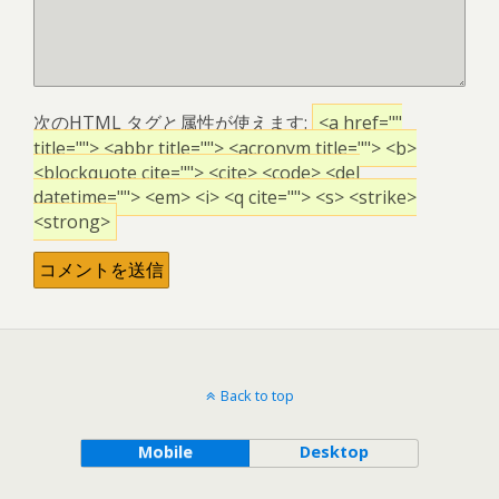
次の
HTML
タグと属性が使えます:
<a href=""
title=""> <abbr title=""> <acronym title=""> <b>
<blockquote cite=""> <cite> <code> <del
datetime=""> <em> <i> <q cite=""> <s> <strike>
<strong>
Back to top
Mobile
Desktop