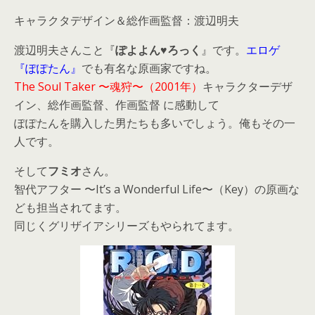
キャラクタデザイン＆総作画監督：渡辺明夫
渡辺明夫さんこと『
ぽよよん♥ろっく
』です。
エロゲ
『ぽぽたん』
でも有名な原画家ですね。
The Soul Taker 〜魂狩〜（2001年）
キャラクターデザ
イン、総作画監督、作画監督 に感動して
ぽぽたんを購入した男たちも多いでしょう。俺もその一
人です。
そして
フミオ
さん。
智代アフター 〜It’s a Wonderful Life〜（Key）の原画な
ども担当されてます。
同じくグリザイアシリーズもやられてます。