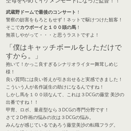
武蔵野ドームで最後のコンサート
！
警察の妨害をもろともせず！ネットで駆けつけた観客！
そこで
カウボーイと１００頭の馬
！
無茶しやがって・・・と思うラストですよ！
「僕はキャッチボールをしただけで
すから。」
抱いて！かっこ良すぎるシナリオライター舞茸しめじ
様！
良い質問には良い答えが引き出せると実感できました！
こういう人が名作誕生の助けになるんですね！
しかし馬を１００頭なんて、これは３DCGの藤堂 美沙の
出番ですね！！
甲冑、ロボ、量産型なら３DCGの専門分野です！
さて２D作画の悩みの次は３DCGの悩み。
みんなが感じているであろう藤堂美沙の転職フラグ。