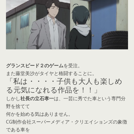
グランスピード２のゲーム
を受注。
また藤堂美沙がタイヤと格闘することに。
「私は・・・・子供も大人も楽しめ
る元気になれる作品を！！」
しかし
社長の立石孝一
は、一芸に秀でた車という専門分
野を捨てて
何かを始める気はありません。
CG制作会社スーパーメディア・クリエイションズの象徴
である車を