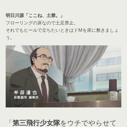
明日川源「ここね、土禁。」
フローリングの床なので土足禁止。
それでもヒールで立ちたいときはドMを床に敷きましょ
う。
「
第三飛行少女隊
をウチでやらせて