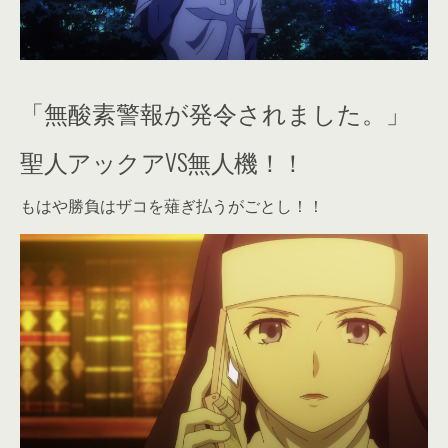
「無酸素警報が発令されました。」
聖人アックアVS無人機！！
もはや勝負はザコを薙ぎ払うがごとし！！