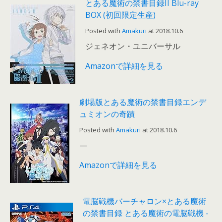
とある魔術の禁書目録II Blu-ray
BOX (初回限定生産)
Posted with
Amakuri
at 2018.10.6
ジェネオン・ユニバーサル
Amazonで詳細を見る
劇場版とある魔術の禁書目録エンデ
ュミオンの奇蹟
Posted with
Amakuri
at 2018.10.6
—
Amazonで詳細を見る
電脳戦機バーチャロン×とある魔術
の禁書目録 とある魔術の電脳戦機 -