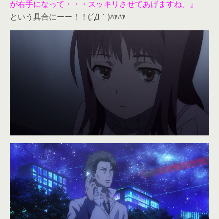
が右手になって・・・スッキリさせてあげますね。』
という具合にーー！！(;´Д｀)ﾊｧﾊｧ