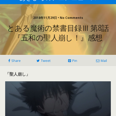
2018年11月29日 • No Comments
とある魔術の禁書目録Ⅲ 第8話
『五和の聖人崩し！』感想
Share
Tweet
Pin
Mail
「聖人崩し」