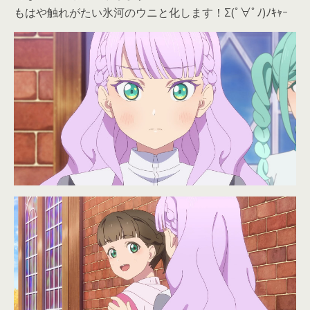
もはや触れがたい氷河のウニと化します！Σ(ﾟ∀ﾟﾉ)ﾉｷｬｰ