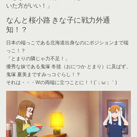
いた方がいい！」
なんと桜小路 きな子に戦力外通
知！？
日本の端っこである北海道出身なのにポジションまで端
っこ！？
「とまりの隣じゃ力不足！」
優秀な妹である鬼塚 冬毬（おにつか とまり）に及ばず、
鬼塚 夏美まですみっコぐらし！？
それは・・・Wの両端に立つことに！！(´；ω；｀)