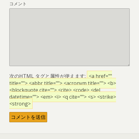
コメント
次の
HTML
タグと属性が使えます:
<a href=""
title=""> <abbr title=""> <acronym title=""> <b>
<blockquote cite=""> <cite> <code> <del
datetime=""> <em> <i> <q cite=""> <s> <strike>
<strong>