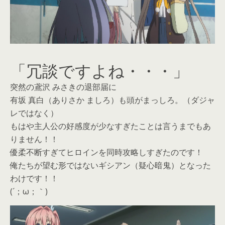
「冗談ですよね・・・」
突然の鳶沢 みさきの退部届に
有坂 真白（ありさか ましろ）も頭がまっしろ。（ダジャ
レではなく）
もはや主人公の好感度が少なすぎたことは言うまでもあ
りません！！
優柔不断すぎてヒロインを同時攻略しすぎたのです！
俺たちが望む形ではないギシアン（疑心暗鬼）となった
わけです！！
(´；ω；｀)