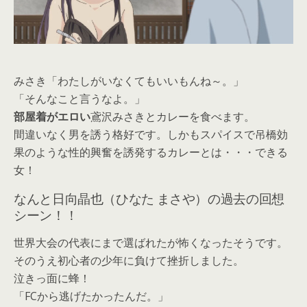
みさき「わたしがいなくてもいいもんね～。」
「そんなこと言うなよ。」
部屋着がエロい
鳶沢みさきとカレーを食べます。
間違いなく男を誘う格好です。しかもスパイスで吊橋効
果のような性的興奮を誘発するカレーとは・・・できる
女！
なんと日向晶也（ひなた まさや）の過去の回想
シーン！！
世界大会の代表にまで選ばれたが怖くなったそうです。
そのうえ初心者の少年に負けて挫折しました。
泣きっ面に蜂！
「FCから逃げたかったんだ。」