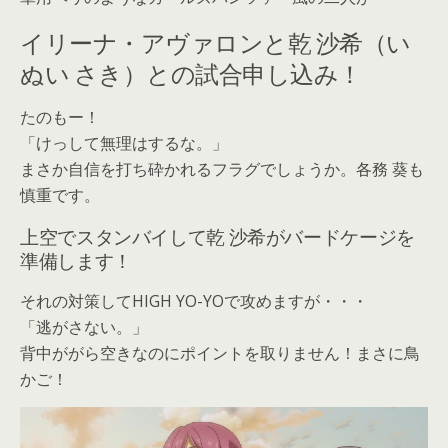
イリーナ・アヴァロンと乾 沙希（い
ぬい さき）との試合申し込み！
たのもー！
「けっして無理はするな。」
まさか自信を打ち砕かれるフラグでしょうか。各務 葵も
慎重です。
上空でスタンバイして乾 沙希がバードケージを
準備します！
それの対策してHIGH YO-YOで攻めますが・・・
「逃がさない。」
背中ががら空きなのにポイントを取りません！まさに鳥
かご！