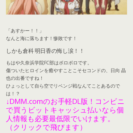
「あすかー！！」
なんと海に落ちます！惨敗です！
しかも倉科 明日香の悔し涙！！
もはや久奈浜学院FC部はボロボロです。
傷ついたヒロインを癒やすことこそセコンドの、日向 晶
也の出番ですね！
ひょっとして自ら空でリベンジ戦なんてことあるので
は！？
↓DMM.comのお手軽DL版！コンビニ
で買うビットキャッシュ払いなら個
人情報も必要最低限でいけます。
（クリックで飛びます）