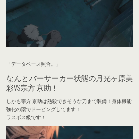
「データベース照合。」
なんとバーサーカー状態の月光ヶ原美
彩VS宗方 京助！
しかも宗方 京助は熱殺できそうな刀まで装備！身体機能
強化の薬でドーピングしてます！
ラスボス級です！