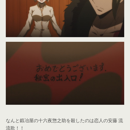
なんと鍛冶屋の十六夜惣之助を殺したのは恋人の安藤 流
流歌！！