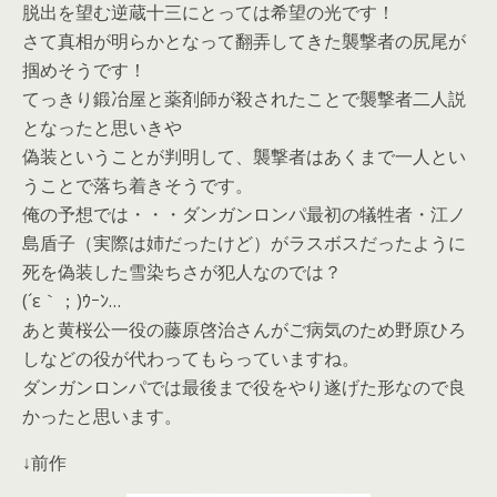
脱出を望む逆蔵十三にとっては希望の光です！
さて真相が明らかとなって翻弄してきた襲撃者の尻尾が
掴めそうです！
てっきり鍛冶屋と薬剤師が殺されたことで襲撃者二人説
となったと思いきや
偽装ということが判明して、襲撃者はあくまで一人とい
うことで落ち着きそうです。
俺の予想では・・・ダンガンロンパ最初の犠牲者・江ノ
島盾子（実際は姉だったけど）がラスボスだったように
死を偽装した雪染ちさが犯人なのでは？
(´ε｀；)ｳｰﾝ…
あと黄桜公一役の藤原啓治さんがご病気のため野原ひろ
しなどの役が代わってもらっていますね。
ダンガンロンパでは最後まで役をやり遂げた形なので良
かったと思います。
↓前作