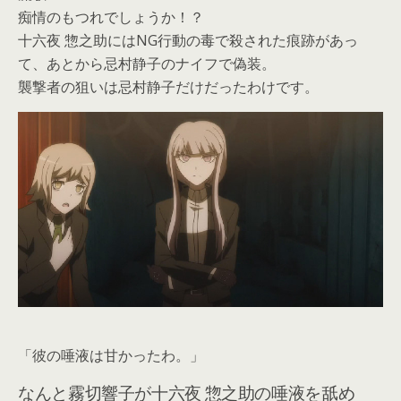
痴情のもつれでしょうか！？
十六夜 惣之助にはNG行動の毒で殺された痕跡があっ
て、あとから忌村静子のナイフで偽装。
襲撃者の狙いは忌村静子だけだったわけです。
「彼の唾液は甘かったわ。」
なんと霧切響子が十六夜 惣之助の唾液を舐め