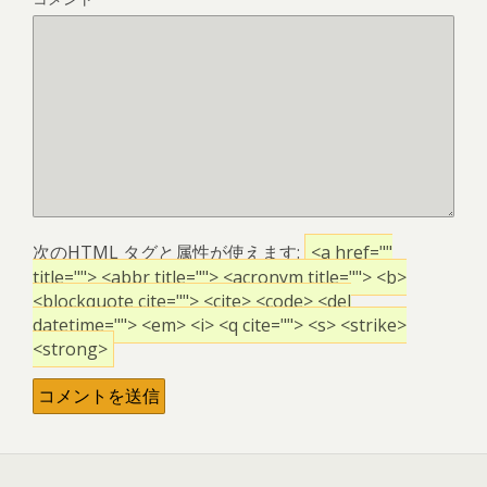
次の
HTML
タグと属性が使えます:
<a href=""
title=""> <abbr title=""> <acronym title=""> <b>
<blockquote cite=""> <cite> <code> <del
datetime=""> <em> <i> <q cite=""> <s> <strike>
<strong>