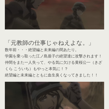
「元教師の仕事じゃねえよな。」
数年前・・・絶望編と未来編の間あたり。
学園を乗っ取った江ノ島盾子の絶望達に攻撃されます！
仲間をまた一人失って、やる気に欠ける黄桜公一（きざ
くら こういち）もやっと本気に！？
絶望編と未来編とともに血生臭くなってきました！！