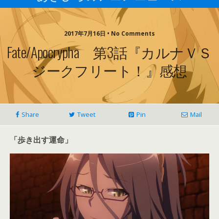
2017年7月16日 • No Comments
Fate/Apocrypha 第3話『カルナＶＳ
ジークフリート！』感想
Share
Tweet
Pin
Mail
「歩き出す運命」