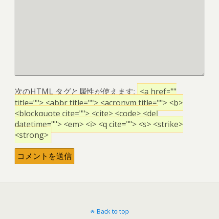
次の
HTML
タグと属性が使えます:
<a href=""
title=""> <abbr title=""> <acronym title=""> <b>
<blockquote cite=""> <cite> <code> <del
datetime=""> <em> <i> <q cite=""> <s> <strike>
<strong>
Back to top