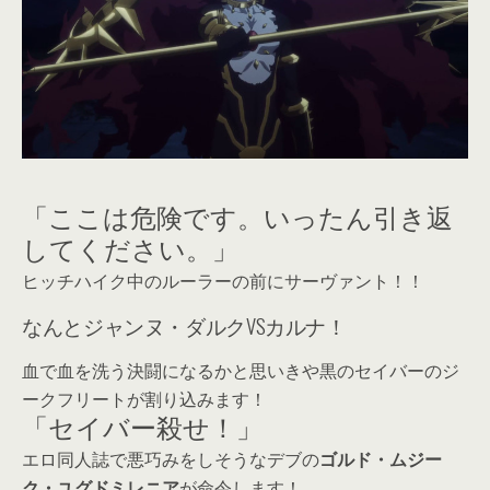
「ここは危険です。いったん引き返
してください。」
ヒッチハイク中のルーラーの前にサーヴァント！！
なんとジャンヌ・ダルクVSカルナ！
血で血を洗う決闘になるかと思いきや黒のセイバーのジ
ークフリートが割り込みます！
「セイバー殺せ！」
エロ同人誌で悪巧みをしそうなデブの
ゴルド・ムジー
ク・ユグドミレニア
が命令します！