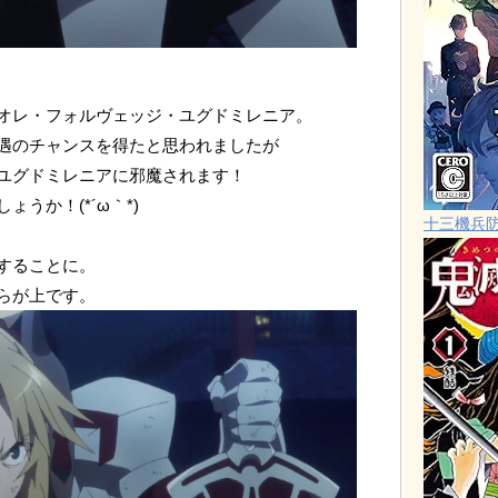
オレ・フォルヴェッジ・ユグドミレニア。
遇のチャンスを得たと思われましたが
ユグドミレニアに邪魔されます！
うか！(*´ω｀*)
十三機兵
することに。
らが上です。