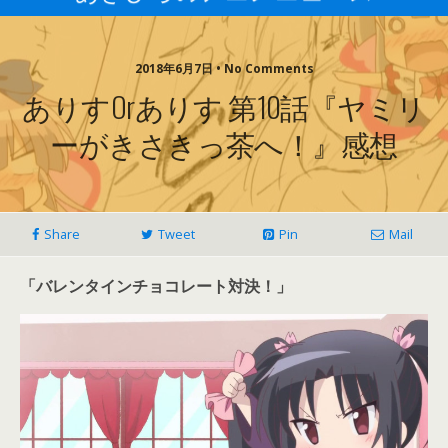
2018年6月7日 • No Comments
ありすorありす 第10話『ヤミリ
ーがきさきっ茶へ！』感想
Share
Tweet
Pin
Mail
「バレンタインチョコレート対決！」