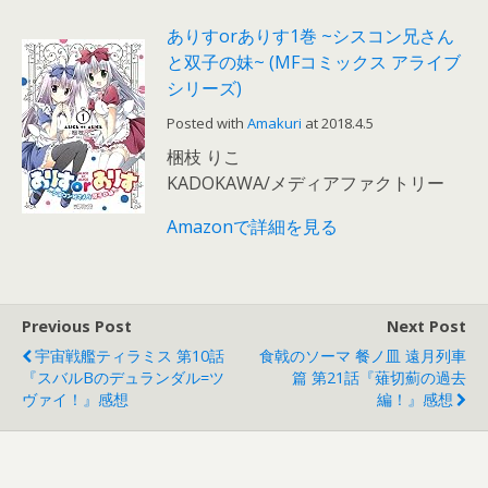
ありすorありす1巻 ~シスコン兄さん
と双子の妹~ (MFコミックス アライブ
シリーズ)
Posted with
Amakuri
at 2018.4.5
梱枝 りこ
KADOKAWA/メディアファクトリー
Amazonで詳細を見る
Previous Post
Next Post
宇宙戦艦ティラミス 第10話
食戟のソーマ 餐ノ皿 遠月列車
『スバルBのデュランダル=ツ
篇 第21話『薙切薊の過去
ヴァイ！』感想
編！』感想