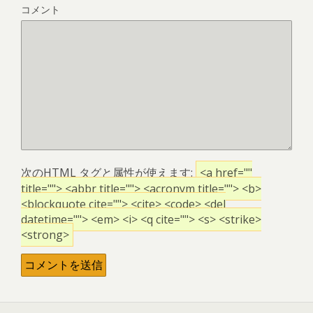
コメント
次の
HTML
タグと属性が使えます:
<a href=""
title=""> <abbr title=""> <acronym title=""> <b>
<blockquote cite=""> <cite> <code> <del
datetime=""> <em> <i> <q cite=""> <s> <strike>
<strong>