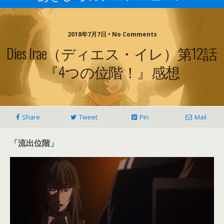
2018年7月7日 • No Comments
Dies Irae（ディエス・イレ）第12話
『4つの位階！』感想
Share
Tweet
Pin
Mail
「流出位階」