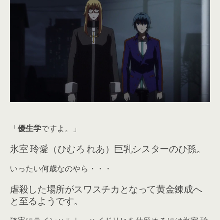
「
優生学
ですよ。」
氷室 玲愛（ひむろ れあ）巨乳シスターのひ孫。
いったい何歳なのやら・・・
虐殺した場所がスワスチカとなって黄金錬成へ
と至るようです。