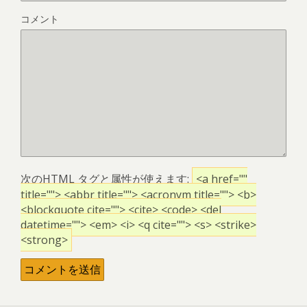
コメント
次の
HTML
タグと属性が使えます:
<a href=""
title=""> <abbr title=""> <acronym title=""> <b>
<blockquote cite=""> <cite> <code> <del
datetime=""> <em> <i> <q cite=""> <s> <strike>
<strong>