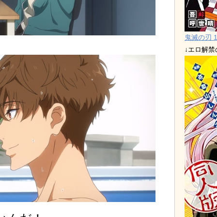
鬼滅の刃 1
↓エロ解