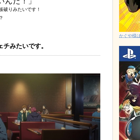
いんだ！」
板破りみたいです！
？
かぐや様は告
ェチみたいです。