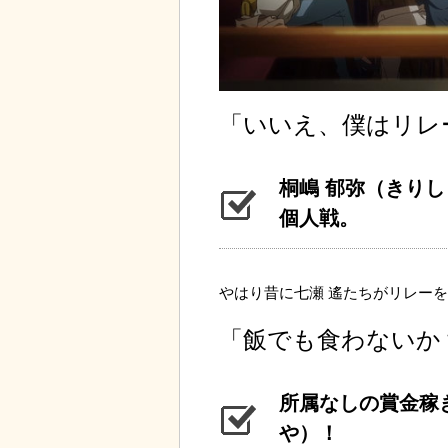
「いいえ、僕はリレ
桐嶋 郁弥（きり
個人戦。
やはり昔に七瀬 遙たちがリレー
「飯でも食わないか
所属なしの賞金稼
や）！