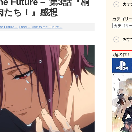
 the Future－ 第3話『桐
カテ
肉たち！』感想
カテゴリ
the Future－
Free!－Dive to the Future－
おす
↓超名作！