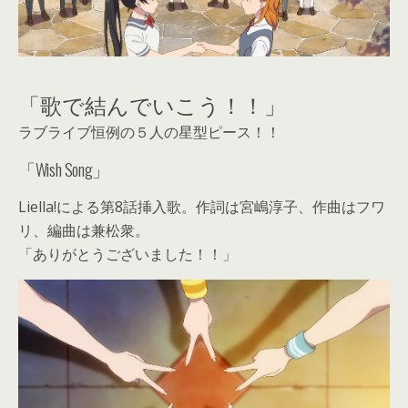
「歌で結んでいこう！！」
ラブライブ恒例の５人の星型ピース！！
「Wish Song」
Liella!による第8話挿入歌。作詞は宮嶋淳子、作曲はフワ
リ、編曲は兼松衆。
「ありがとうございました！！」