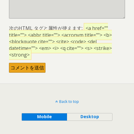
次の
HTML
タグと属性が使えます:
<a href=""
title=""> <abbr title=""> <acronym title=""> <b>
<blockquote cite=""> <cite> <code> <del
datetime=""> <em> <i> <q cite=""> <s> <strike>
<strong>
Back to top
Mobile
Desktop