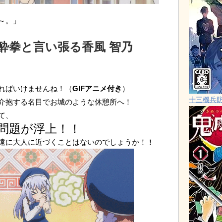
～。」
酔拳と言い張る香風 智乃
ればいけませんね！（
GIFアニメ付き
）
十三機兵
介抱する名目でお城のような休憩所へ！
て、
問題が浮上！！
遠に大人に近づくことはないのでしょうか！！