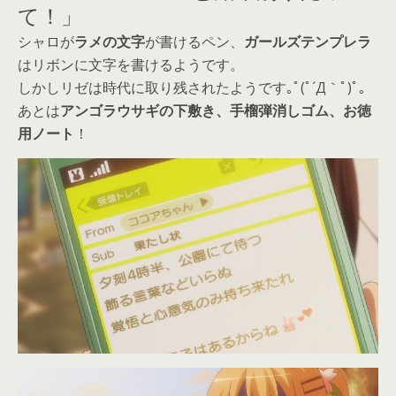
て！」
シャロが
ラメの文字
が書けるペン、
ガールズテンプレラ
はリボンに文字を書けるようです。
しかしリゼは時代に取り残されたようです｡ﾟ(ﾟ´Д｀ﾟ)ﾟ｡
あとは
アンゴラウサギの下敷き、手榴弾消しゴム、お徳
用ノート
！