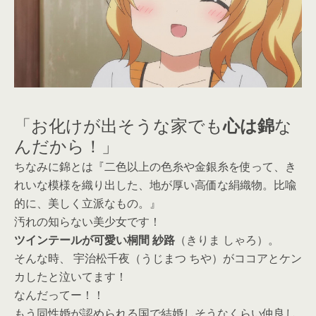
「お化けが出そうな家でも
心は錦
な
んだから！」
ちなみに錦とは『二色以上の色糸や金銀糸を使って、き
れいな模様を織り出した、地が厚い高価な絹織物。比喩
的に、美しく立派なもの。』
汚れの知らない美少女です！
ツインテールが可愛い桐間 紗路
（きりま しゃろ）。
そんな時、 宇治松千夜（うじまつ ちや）がココアとケン
カしたと泣いてます！
なんだってー！！
もう同性婚が認められる国で結婚しそうなくらい仲良し