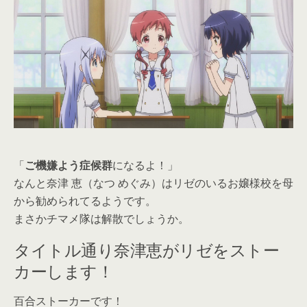
「
ご機嫌よう症候群
になるよ！」
なんと奈津 恵（なつ めぐみ）はリゼのいるお嬢様校を母
から勧められてるようです。
まさかチマメ隊は解散でしょうか。
タイトル通り奈津恵がリゼをストー
カーします！
百合ストーカーです！