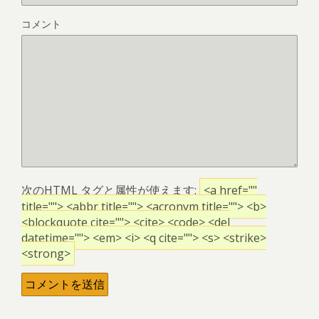
コメント
次の
HTML
タグと属性が使えます:
<a href=""
title=""> <abbr title=""> <acronym title=""> <b>
<blockquote cite=""> <cite> <code> <del
datetime=""> <em> <i> <q cite=""> <s> <strike>
<strong>