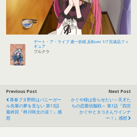
デート・ア・ライブ 鳶一折紙 反転ver 1/7 完成品フィ
ギュア
プルクラ
Previous Post
Next Post
青春ブタ野郎はバニーガー
かぐや様は告らせたい～天才た
ル先輩の夢を見ない 第13話
ちの恋愛頭脳戦～ 第1話『四宮
最終回『梓川咲太の涙！』感
かぐやとタコさんウインナ
想
ー！』感想