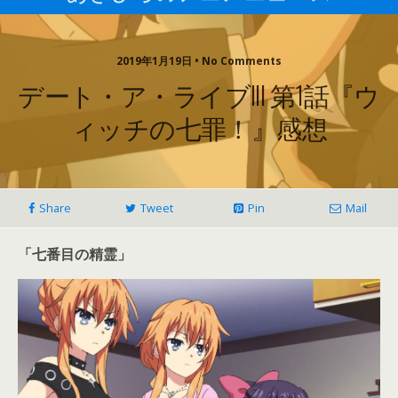
2019年1月19日 • No Comments
デート・ア・ライブIII 第1話『ウ
ィッチの七罪！』感想
Share
Tweet
Pin
Mail
「七番目の精霊」