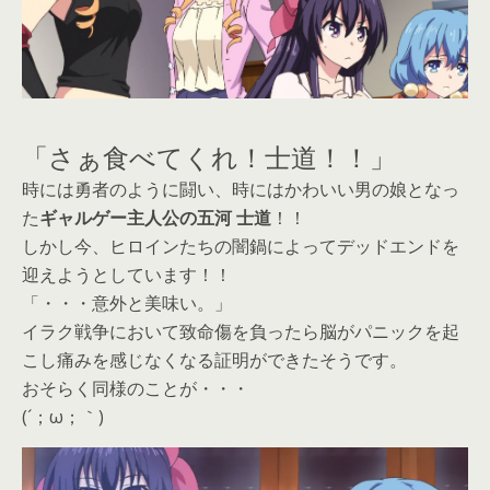
「さぁ食べてくれ！士道！！」
時には勇者のように闘い、時にはかわいい男の娘となっ
た
ギャルゲー主人公の五河 士道
！！
しかし今、ヒロインたちの闇鍋によってデッドエンドを
迎えようとしています！！
「・・・意外と美味い。」
イラク戦争において致命傷を負ったら脳がパニックを起
こし痛みを感じなくなる証明ができたそうです。
おそらく同様のことが・・・
(´；ω；｀)