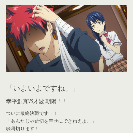
「いよいよですね。」
幸平創真VS才波 朝陽！！
ついに最終決戦です！！
「あんたじゃ薙切を幸せにできねえよ。」
啖呵切ります！