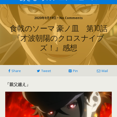
2020年9月19日 • No Comments
食戟のソーマ 豪ノ皿 第10話
『才波朝陽のクロスナイブ
ズ！』感想
Share
Tweet
Pin
Mail
「親父越え」