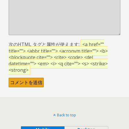
次の
HTML
タグと属性が使えます:
<a href=""
title=""> <abbr title=""> <acronym title=""> <b>
<blockquote cite=""> <cite> <code> <del
datetime=""> <em> <i> <q cite=""> <s> <strike>
<strong>
Back to top