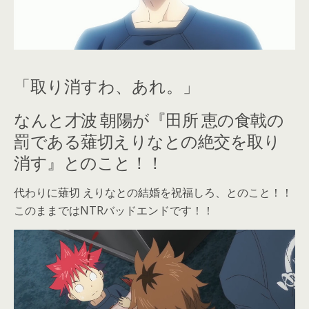
「取り消すわ、あれ。」
なんと才波 朝陽が『田所 恵の食戟の
罰である薙切えりなとの絶交を取り
消す』とのこと！！
代わりに薙切 えりなとの結婚を祝福しろ、とのこと！！
このままではNTRバッドエンドです！！