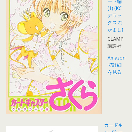
ード編
(1) (KC
デラッ
クス な
かよし)
CLAMP
講談社
Amazon
で詳細
を見る
カードキ