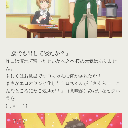
「腹でも出して寝たか？」
昨日は濡れて帰ったせいか木之本 桜の元気はありませ
ん。
もしくはお風呂でケロちゃんに何かされたか！
まさかエロオヤジと化したケロちゃんが『さくらー！こ
んなところにたこ焼きが！』（意味深）みたいなセクハ
ラを！
(´；ω；｀)