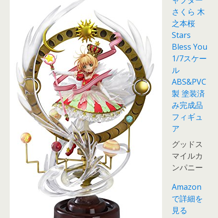
ャプター
さくら 木
之本桜
Stars
Bless You
1/7スケー
ル
ABS&PVC
製 塗装済
み完成品
フィギュ
ア
グッドス
マイルカ
ンパニー
Amazon
で詳細を
見る