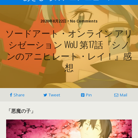
2020年8月22日 • No Comments
ソードアート・オンライン アリ
シゼーション WoU 第17話『シノ
ンのアニヒレート・レイ！』感
想
Share
Tweet
Pin
Mail
「悪魔の子」