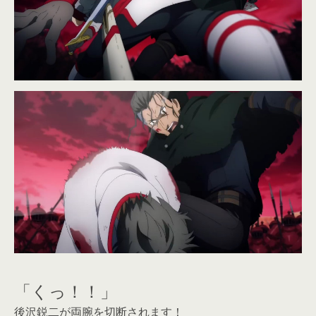
「くっ！！」
後沢鋭二が両腕を切断されます！