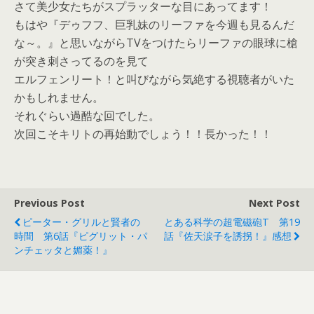
さて美少女たちがスプラッターな目にあってます！
もはや『デゥフフ、巨乳妹のリーファを今週も見るんだ
な～。』と思いながらTVをつけたらリーファの眼球に槍
が突き刺さってるのを見て
エルフェンリート！と叫びながら気絶する視聴者がいた
かもしれません。
それぐらい過酷な回でした。
次回こそキリトの再始動でしょう！！長かった！！
Previous Post
Next Post
ピーター・グリルと賢者の
とある科学の超電磁砲T 第19
時間 第6話『ピグリット・パ
話『佐天涙子を誘拐！』感想
ンチェッタと媚薬！』