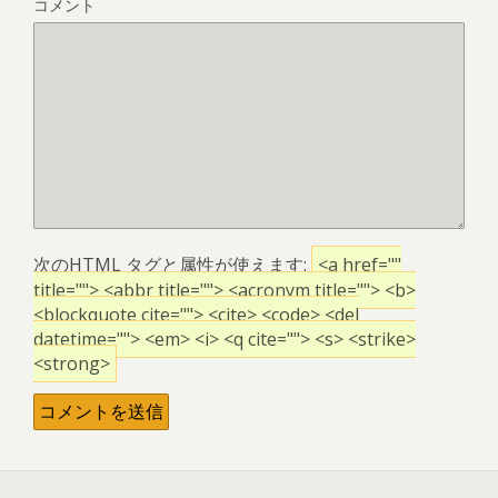
コメント
次の
HTML
タグと属性が使えます:
<a href=""
title=""> <abbr title=""> <acronym title=""> <b>
<blockquote cite=""> <cite> <code> <del
datetime=""> <em> <i> <q cite=""> <s> <strike>
<strong>