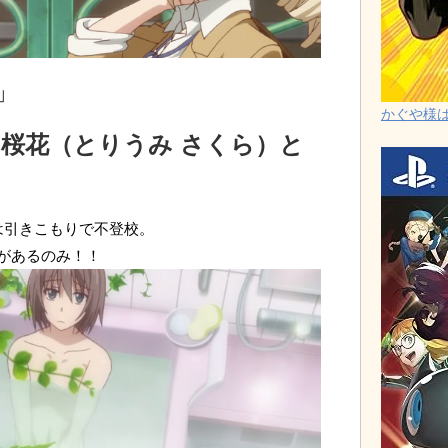
」
かぐや様は告
 桜花（とりうみ さくら）と
は引きこもりで不登校。
があるのみ！！