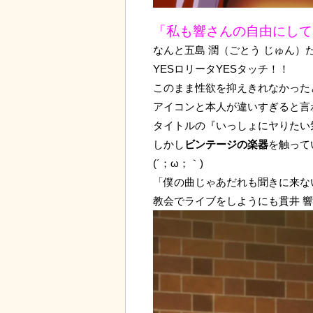
「私も響さんの自由にして
なんと五島 潤（ごとう じゅん）
YESロリータYESタッチ！！
このまま性欲を抑えきれなかった
アイコンと本人が違いすぎると言
タイトルの『いっしょにヤりたい
しかし
ビンテージの楽器
を触って
(´；ω；｀)
「僕の曲じゃあだれも聞きに来な
教会でライブをしようにも貫井 