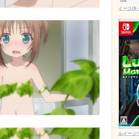
イースIX -
ルイージ