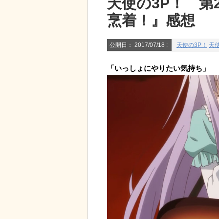
天使の3P！ 第
烹着！』感想
公開日：
2017/07/18
:
天使の3P！
天使
「いっしょにやりたい気持ち」