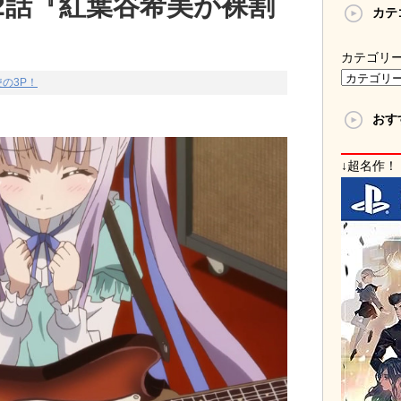
2話『紅葉谷希美が裸割
カテ
カテゴリ
の3P！
おす
↓超名作！