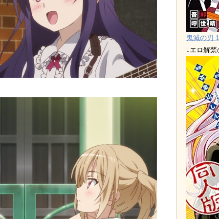
鬼滅の刃 1
↓エロ解